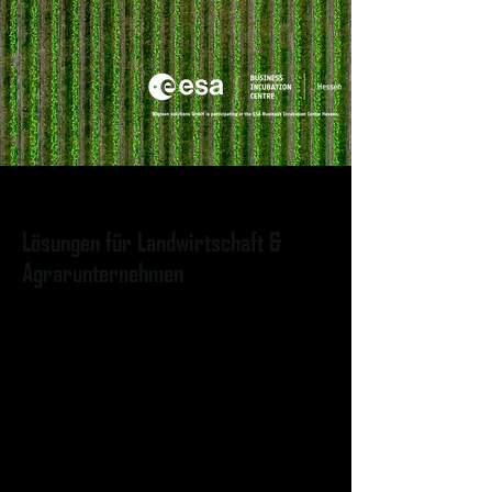
Lösungen für Landwirtschaft &
Agrarunternehmen
Wir unterstützen landwirtschaftliche
Betriebe mit satellitengestützten
Analysen, um Vegetationszustände,
Wasser- und Hitzestress frühzeitig zu
erkennen und
Bewirtschaftungsentscheidungen
datenbasiert zu optimieren.