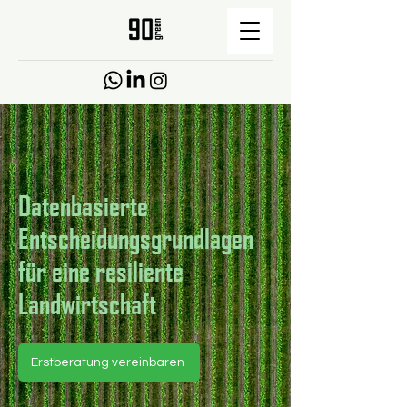
Datenbasierte
Entscheidungsgrundlagen
für eine resiliente
Landwirtschaft
Erstberatung vereinbaren