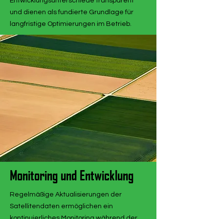
Entwicklungsunterschiede transparent
und dienen als fundierte Grundlage für
langfristige Optimierungen im Betrieb.
Monitoring und Entwicklung
Regelmäßige Aktualisierungen der
Satellitendaten ermöglichen ein
kontinuierliches Monitoring während der